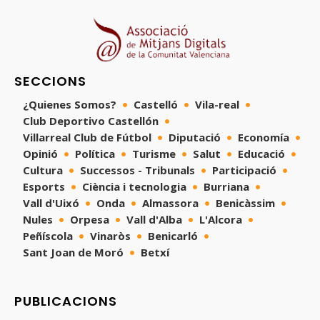
SECCIONS
¿Quienes Somos?
Castelló
Vila-real
Club Deportivo Castellón
Villarreal Club de Fútbol
Diputació
Economía
Opinió
Política
Turisme
Salut
Educació
Cultura
Successos - Tribunals
Participació
Esports
Ciència i tecnologia
Burriana
Vall d'Uixó
Onda
Almassora
Benicàssim
Nules
Orpesa
Vall d'Alba
L'Alcora
Peñíscola
Vinaròs
Benicarló
Sant Joan de Moró
Betxí
PUBLICACIONS