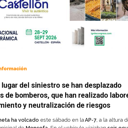
Información
 lugar del siniestro se han desplazado
s de bomberos, que han realizado labor
iento y neutralización de riesgos
neta ha volcado
este sábado en la
AP-7
, a la altura d
nicipal de
Moncofa
. En el vehículo viajaban
seis oc