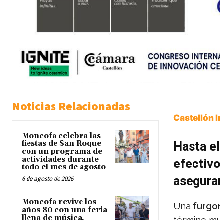
Noticias Relacionadas
Castellón 
Moncofa celebra las
fiestas de San Roque
Hasta el
con un programa de
actividades durante
efectivo
todo el mes de agosto
aseguram
6 de agosto de 2026
Moncofa revive los
Una
furgo
años 80 con una feria
llena de música,
término mu