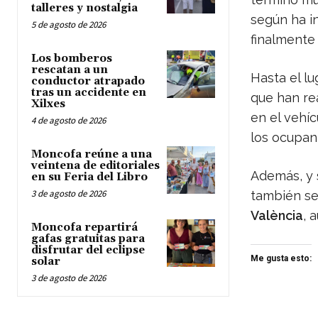
talleres y nostalgia
según ha i
5 de agosto de 2026
finalmente
Los bomberos
rescatan a un
Hasta el l
conductor atrapado
tras un accidente en
que han re
Xilxes
en el vehíc
4 de agosto de 2026
los ocupan
Moncofa reúne a una
veintena de editoriales
Además, y 
en su Feria del Libro
3 de agosto de 2026
también se
València
, 
Moncofa repartirá
gafas gratuitas para
disfrutar del eclipse
Me gusta esto:
solar
3 de agosto de 2026