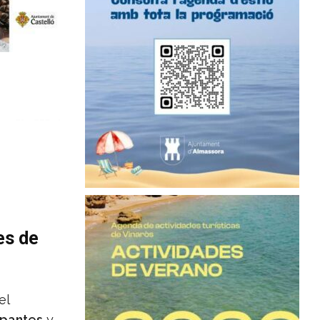
es de
el
upantes
y,