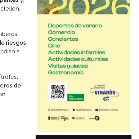
stellón,
mberos,
de riesgos
endían a
trofes,
eros de
ón.