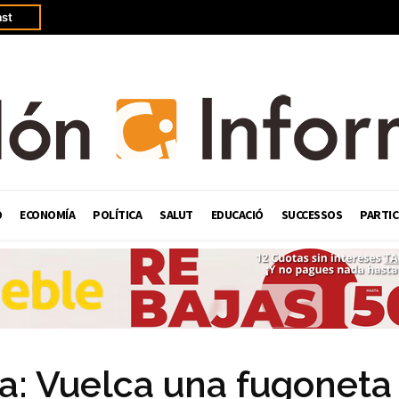
st
Ó
ECONOMÍA
POLÍTICA
SALUT
EDUCACIÓ
SUCCESSOS
PARTIC
a: Vuelca una fugoneta