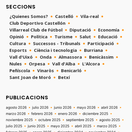
SECCIONS
¿Quienes Somos?
Castelló
Vila-real
Club Deportivo Castellón
Villarreal Club de Fútbol
Diputació
Economía
Opinió
Política
Turisme
Salut
Educació
Cultura
Successos - Tribunals
Participació
Esports
Ciència i tecnologia
Burriana
Vall d'Uixó
Onda
Almassora
Benicàssim
Nules
Orpesa
Vall d'Alba
L'Alcora
Peñíscola
Vinaròs
Benicarló
Sant Joan de Moró
Betxí
PUBLICACIONS
agosto 2026
julio 2026
junio 2026
mayo 2026
abril 2026
marzo 2026
febrero 2026
enero 2026
diciembre 2025
noviembre 2025
octubre 2025
septiembre 2025
agosto 2025
julio 2025
junio 2025
mayo 2025
abril 2025
marzo 2025