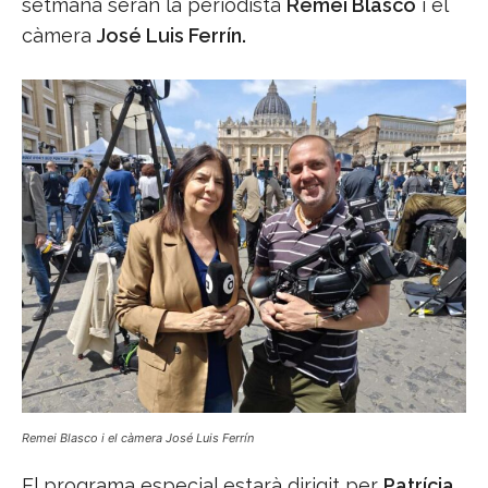
setmana seran la periodista
Remei Blasco
i el
càmera
José Luis Ferrín.
Remei Blasco i el càmera José Luis Ferrín
El programa especial estarà dirigit per
Patrícia