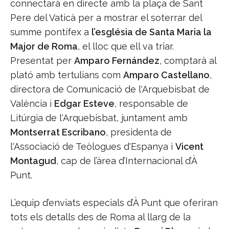
connectarà en directe amb la plaça de Sant
Pere del Vaticà per a mostrar el soterrar del
summe pontífex a
l’església de Santa Maria la
Major de Roma
, el lloc que ell va triar.
Presentat per
Amparo Fernández
, comptarà al
plató amb tertulians com
Amparo Castellano
,
directora de Comunicació de l'Arquebisbat de
València i
Edgar Esteve
, responsable de
Litúrgia de l'Arquebisbat, juntament amb
Montserrat Escribano
, presidenta de
l'Associació de Teòlogues d'Espanya i
Vicent
Montagud
, cap de l’àrea d’Internacional d’À
Punt.
L’equip d’enviats especials d’À Punt que oferiran
tots els detalls des de Roma al llarg de la