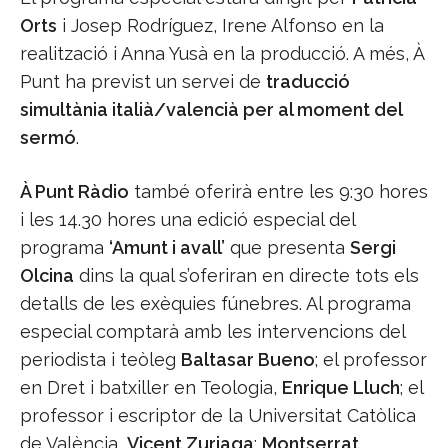
Orts
i Josep Rodríguez, Irene Alfonso en la
realització i Anna Yusà en la producció. A més, À
Punt ha previst un servei de
traducció
simultània italià/valencià per al moment del
sermó
.
À Punt Ràdio
també oferirà entre les 9:30 hores
i les 14.30 hores una edició especial del
programa
‘Amunt i avall’
que presenta
Sergi
Olcina
dins la qual s’oferiran en directe tots els
detalls de les exèquies fúnebres. Al programa
especial comptarà amb les intervencions del
periodista i teòleg
Baltasar Bueno
; el professor
en Dret i batxiller en Teologia,
Enrique Lluch
; el
professor i escriptor de la Universitat Catòlica
de València,
Vicent Zuriaga
;
Montserrat