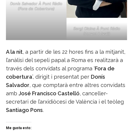
Donís Salvador À Punt Ràdio
(Fora de Cobertura)
Sergi Olcina À Punt Ràdio
(Amunt i Avall)
A la nit
, a partir de les 22 hores fins a la mitjanit,
l’anàlisi del sepeli papal a Roma es realitzarà a
través dels convidats al programa ‘
Fora de
cobertura
’, dirigit i presentat per
Donís
Salvador
, que comptarà entre altres convidats
amb
José Francisco Castelló
, canceller-
secretari de l’arxidiòcesi de València i el teòleg
Santiago Pons
.
Me gusta esto: