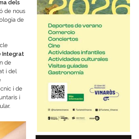
ma dels
ció de nous
ologia de
cle
e Integrat
2n de
t i del
e
cnic i de
ntaris i
lar.