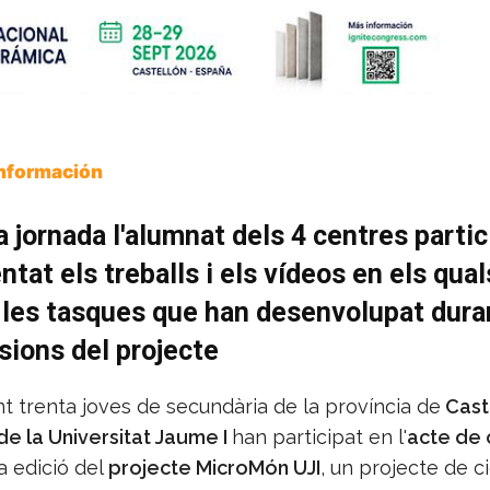
Información
a jornada l'alumnat dels 4 centres parti
ntat els treballs i els vídeos en els qua
les tasques que han desenvolupat dura
sions del projecte
t trenta joves de secundària de la província de
Cast
de la Universitat Jaume I
han participat en l'
acte de
a edició del
projecte MicroMón UJI
, un projecte de c