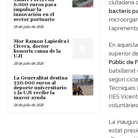
ciutadana q
6.000 euros para
impulsar la
bacteris pa
innovación en el
microorgan
sector portuario
29 de julio de 2026
l'aprenenta
Mor Ramon Lapiedra i
En aquesta 
Civera, doctor
honoris causa de la
superior d
UJI
Públic de 
28 de julio de 2026
batxillerat
La Generalitat destina
segon cicl
220.000 euros al
Tècniques B
deporte universitario
y la UJI recibe la
l'IES Vicen
mayor ayuda
voluntàries
28 de julio de 2026
La inaugura
estat presi