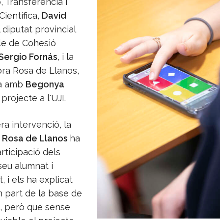
, Transferència i
Científica,
David
l diputat provincial
e de Cohesió
Sergio Fornás
, i la
ora Rosa de Llanos,
ra amb
Begonya
projecte a l'UJI.
ra intervenció, la
a
Rosa de Llanos
ha
articipació dels
seu alumnat i
, i els ha explicat
 part de la base de
e, però que sense