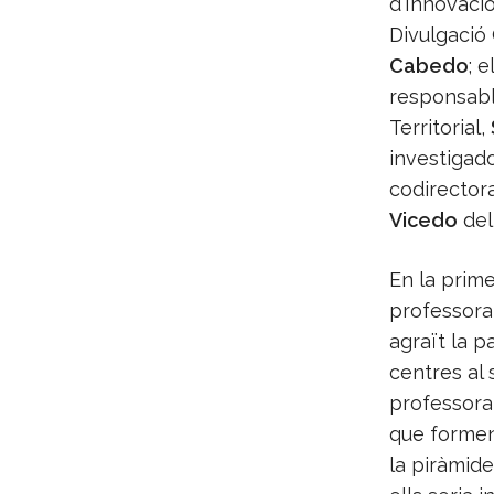
d'Innovació
Divulgació 
Cabedo
; e
responsabl
Territorial,
investigad
codirecto
Vicedo
del 
En la prime
professor
agraït la p
centres al 
professorat
que formen
la piràmid