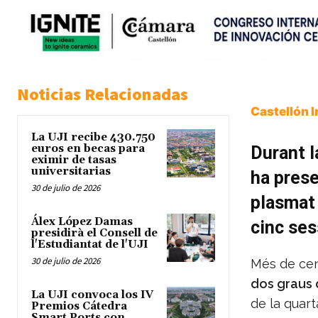
Noticias Relacionadas
Castellón 
La UJI recibe 430.750
euros en becas para
Durant l
eximir de tasas
universitarias
ha prese
30 de julio de 2026
plasmat 
Álex López Damas
cinc ses
presidirà el Consell de
l'Estudiantat de l'UJI
30 de julio de 2026
Més de cen
dos graus 
La UJI convoca los IV
de la quart
Premios Cátedra
Smart Ports con