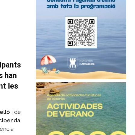
cipants
ls han
nt les
elló
i de
 cloenda
iència