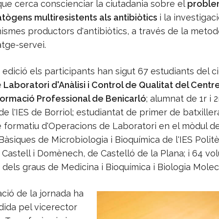
ue cerca conscienciar la ciutadania sobre el
proble
tògens multiresistents als antibiòtics
i la investiga
ismes productors d'antibiòtics, a través de la metod
tge-servei.
edició els participants han sigut 67 estudiants del ci
e
Laboratori d'Anàlisi i Control de Qualitat del Centr
Formació Professional de Benicarló
; alumnat de 1r i 
 de l'IES de Borriol; estudiantat de primer de batxillera
e formatiu d'Operacions de Laboratori en el mòdul d
àsiques de Microbiologia i Bioquímica de l'IES Politè
t Castell i Domènech, de Castelló de la Plana; i 64 volu
 dels graus de Medicina i Bioquímica i Biologia Molecu
ció de la jornada ha
dida pel vicerector