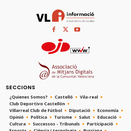
SECCIONS
¿Quienes Somos?
Castelló
Vila-real
Club Deportivo Castellón
Villarreal Club de Fútbol
Diputació
Economía
Opinió
Política
Turisme
Salut
Educació
Cultura
Successos - Tribunals
Participació
Esports
Ciència i tecnologia
Burriana