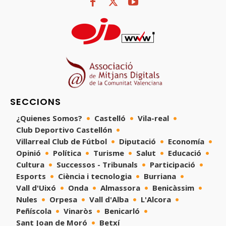
SECCIONS
¿Quienes Somos?
Castelló
Vila-real
Club Deportivo Castellón
Villarreal Club de Fútbol
Diputació
Economía
Opinió
Política
Turisme
Salut
Educació
Cultura
Successos - Tribunals
Participació
Esports
Ciència i tecnologia
Burriana
Vall d'Uixó
Onda
Almassora
Benicàssim
Nules
Orpesa
Vall d'Alba
L'Alcora
Peñíscola
Vinaròs
Benicarló
Sant Joan de Moró
Betxí